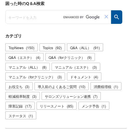
カテゴリ
TopNews
(
150
)
Topics
(
92
)
Q&A（ALL）
(
91
)
Q&A（エステ）
(
4
)
Q&A（forクリニック）
(
9
)
マニュアル（ALL）
(
8
)
マニュアル（エステ）
(
3
)
マニュアル（forクリニック）
(
3
)
ドキュメント
(
4
)
お役立ち
(
3
)
導入前のよくあるご質問
(
10
)
消費税増税
(
1
)
軽減税率制度
(
3
)
サロンズソリューション連携
(
7
)
障害記録
(
17
)
リリースノート
(
85
)
メンテ予告
(
1
)
ステータス
(
1
)