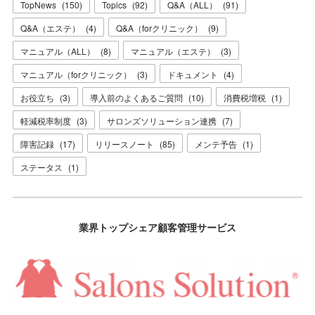
TopNews
(
150
)
Topics
(
92
)
Q&A（ALL）
(
91
)
Q&A（エステ）
(
4
)
Q&A（forクリニック）
(
9
)
マニュアル（ALL）
(
8
)
マニュアル（エステ）
(
3
)
マニュアル（forクリニック）
(
3
)
ドキュメント
(
4
)
お役立ち
(
3
)
導入前のよくあるご質問
(
10
)
消費税増税
(
1
)
軽減税率制度
(
3
)
サロンズソリューション連携
(
7
)
障害記録
(
17
)
リリースノート
(
85
)
メンテ予告
(
1
)
ステータス
(
1
)
業界トップシェア顧客管理サービス