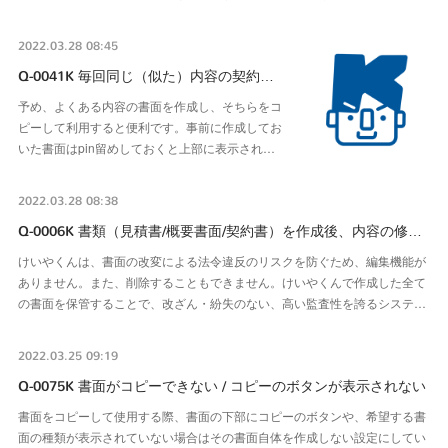
2022.03.28 08:45
Q-0041K 毎回同じ（似た）内容の契約…
予め、よくある内容の書面を作成し、そちらをコ
ピーして利用すると便利です。事前に作成してお
いた書面はpin留めしておくと上部に表示され…
2022.03.28 08:38
Q-0006K 書類（見積書/概要書面/契約書）を作成後、内容の修…
けいやくんは、書面の改変による法令違反のリスクを防ぐため、編集機能が
ありません。また、削除することもできません。けいやくんで作成した全て
の書面を保管することで、改ざん・紛失のない、高い監査性を誇るシステ…
2022.03.25 09:19
Q-0075K 書面がコピーできない / コピーのボタンが表示されない
書面をコピーして使用する際、書面の下部にコピーのボタンや、希望する書
面の種類が表示されていない場合はその書面自体を作成しない設定にしてい