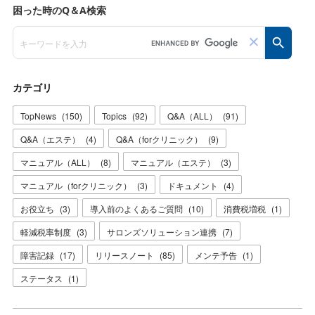
カテゴリ
TopNews
(
150
)
Topics
(
92
)
Q&A（ALL）
(
91
)
Q&A（エステ）
(
4
)
Q&A（forクリニック）
(
9
)
マニュアル（ALL）
(
8
)
マニュアル（エステ）
(
3
)
マニュアル（forクリニック）
(
3
)
ドキュメント
(
4
)
お役立ち
(
3
)
導入前のよくあるご質問
(
10
)
消費税増税
(
1
)
軽減税率制度
(
3
)
サロンズソリューション連携
(
7
)
障害記録
(
17
)
リリースノート
(
85
)
メンテ予告
(
1
)
ステータス
(
1
)