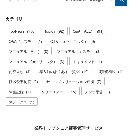
カテゴリ
TopNews
(
150
)
Topics
(
92
)
Q&A（ALL）
(
91
)
Q&A（エステ）
(
4
)
Q&A（forクリニック）
(
9
)
マニュアル（ALL）
(
8
)
マニュアル（エステ）
(
3
)
マニュアル（forクリニック）
(
3
)
ドキュメント
(
4
)
お役立ち
(
3
)
導入前のよくあるご質問
(
10
)
消費税増税
(
1
)
軽減税率制度
(
3
)
サロンズソリューション連携
(
7
)
障害記録
(
17
)
リリースノート
(
85
)
メンテ予告
(
1
)
ステータス
(
1
)
業界トップシェア顧客管理サービス