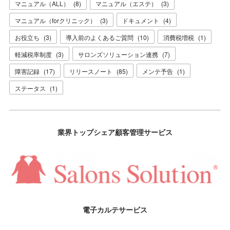
マニュアル（ALL）
(
8
)
マニュアル（エステ）
(
3
)
マニュアル（forクリニック）
(
3
)
ドキュメント
(
4
)
お役立ち
(
3
)
導入前のよくあるご質問
(
10
)
消費税増税
(
1
)
軽減税率制度
(
3
)
サロンズソリューション連携
(
7
)
障害記録
(
17
)
リリースノート
(
85
)
メンテ予告
(
1
)
ステータス
(
1
)
業界トップシェア顧客管理サービス
電子カルテサービス