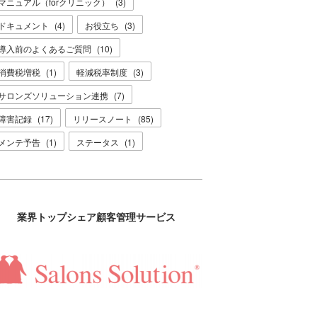
マニュアル（forクリニック）
(
3
)
ドキュメント
(
4
)
お役立ち
(
3
)
導入前のよくあるご質問
(
10
)
消費税増税
(
1
)
軽減税率制度
(
3
)
サロンズソリューション連携
(
7
)
障害記録
(
17
)
リリースノート
(
85
)
メンテ予告
(
1
)
ステータス
(
1
)
業界トップシェア顧客管理サービス