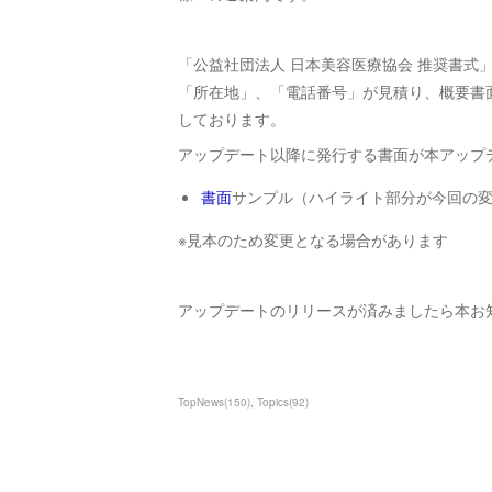
「公益社団法人 日本美容医療協会 推奨書式
「所在地」、「電話番号」が見積り、概要書
しております。
アップデート以降に発行する書面が本アップ
書面
サンプル（ハイライト部分が今回の
※見本のため変更となる場合があります
アップデートのリリースが済みましたら本お
TopNews
(
150
)
Topics
(
92
)