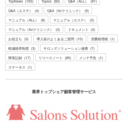
TopNews
(
150
)
Topics
(
92
)
Q&A（ALL）
(
91
)
Q&A（エステ）
(
4
)
Q&A（forクリニック）
(
9
)
マニュアル（ALL）
(
8
)
マニュアル（エステ）
(
3
)
マニュアル（forクリニック）
(
3
)
ドキュメント
(
4
)
お役立ち
(
3
)
導入前のよくあるご質問
(
10
)
消費税増税
(
1
)
軽減税率制度
(
3
)
サロンズソリューション連携
(
7
)
障害記録
(
17
)
リリースノート
(
85
)
メンテ予告
(
1
)
ステータス
(
1
)
業界トップシェア顧客管理サービス