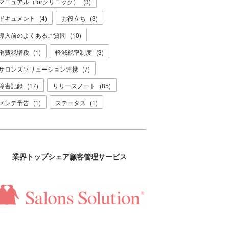
マニュアル（forクリニック）
(
3
)
ドキュメント
(
4
)
お役立ち
(
3
)
導入前のよくあるご質問
(
10
)
消費税増税
(
1
)
軽減税率制度
(
3
)
サロンズソリューション連携
(
7
)
障害記録
(
17
)
リリースノート
(
85
)
メンテ予告
(
1
)
ステータス
(
1
)
業界トップシェア顧客管理サービス