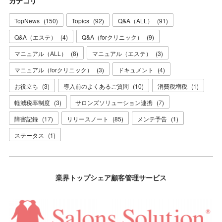
カテゴリ
TopNews
(
150
)
Topics
(
92
)
Q&A（ALL）
(
91
)
Q&A（エステ）
(
4
)
Q&A（forクリニック）
(
9
)
マニュアル（ALL）
(
8
)
マニュアル（エステ）
(
3
)
マニュアル（forクリニック）
(
3
)
ドキュメント
(
4
)
お役立ち
(
3
)
導入前のよくあるご質問
(
10
)
消費税増税
(
1
)
軽減税率制度
(
3
)
サロンズソリューション連携
(
7
)
障害記録
(
17
)
リリースノート
(
85
)
メンテ予告
(
1
)
ステータス
(
1
)
業界トップシェア顧客管理サービス