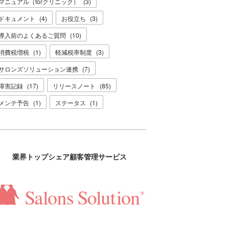
マニュアル（forクリニック）
(
3
)
ドキュメント
(
4
)
お役立ち
(
3
)
導入前のよくあるご質問
(
10
)
消費税増税
(
1
)
軽減税率制度
(
3
)
サロンズソリューション連携
(
7
)
障害記録
(
17
)
リリースノート
(
85
)
メンテ予告
(
1
)
ステータス
(
1
)
業界トップシェア顧客管理サービス