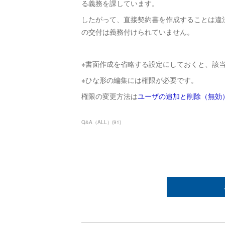
る義務を課しています。
したがって、直接契約書を作成することは違
の交付は義務付けられていません。
※書面作成を省略する設定にしておくと、該
※ひな形の編集には権限が必要です。
権限の変更方法は
ユーザの追加と削除（無効
Q&A（ALL）
(
91
)