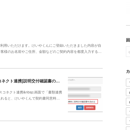
ご利用いただけます。けいやくんにご登録いただきました内容が自
お客様のお名前やご住所、金額などのご契約内容を都度入力する…
カ
Q-0094K [メディカルフォース・キレイパスコネクト連携]説明交付確認書の連携方法
スコネクト連携&nbsp;画面で「書類連携
入れると、けいやくんで契約書同意時…