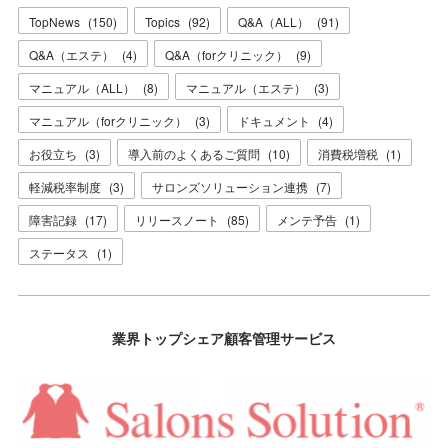
TopNews
(
150
)
Topics
(
92
)
Q&A（ALL）
(
91
)
Q&A（エステ）
(
4
)
Q&A（forクリニック）
(
9
)
マニュアル（ALL）
(
8
)
マニュアル（エステ）
(
3
)
マニュアル（forクリニック）
(
3
)
ドキュメント
(
4
)
お役立ち
(
3
)
導入前のよくあるご質問
(
10
)
消費税増税
(
1
)
軽減税率制度
(
3
)
サロンズソリューション連携
(
7
)
障害記録
(
17
)
リリースノート
(
85
)
メンテ予告
(
1
)
ステータス
(
1
)
業界トップシェア顧客管理サービス