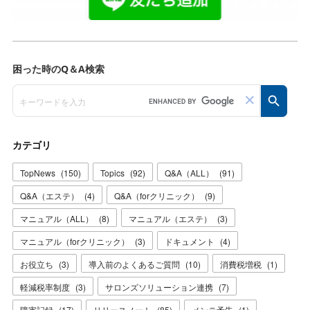
カテゴリ
TopNews
(
150
)
Topics
(
92
)
Q&A（ALL）
(
91
)
Q&A（エステ）
(
4
)
Q&A（forクリニック）
(
9
)
マニュアル（ALL）
(
8
)
マニュアル（エステ）
(
3
)
マニュアル（forクリニック）
(
3
)
ドキュメント
(
4
)
お役立ち
(
3
)
導入前のよくあるご質問
(
10
)
消費税増税
(
1
)
軽減税率制度
(
3
)
サロンズソリューション連携
(
7
)
障害記録
(
17
)
リリースノート
(
85
)
メンテ予告
(
1
)