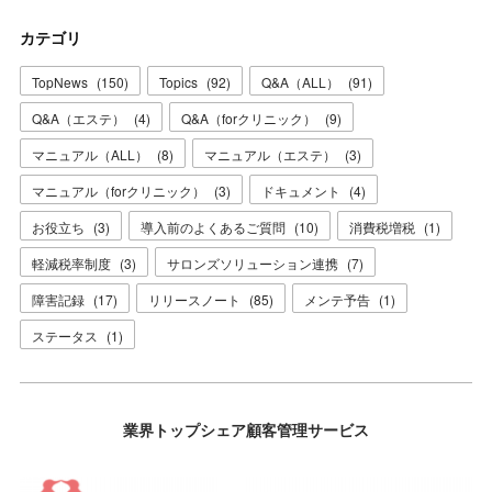
カテゴリ
TopNews
(
150
)
Topics
(
92
)
Q&A（ALL）
(
91
)
Q&A（エステ）
(
4
)
Q&A（forクリニック）
(
9
)
マニュアル（ALL）
(
8
)
マニュアル（エステ）
(
3
)
マニュアル（forクリニック）
(
3
)
ドキュメント
(
4
)
お役立ち
(
3
)
導入前のよくあるご質問
(
10
)
消費税増税
(
1
)
軽減税率制度
(
3
)
サロンズソリューション連携
(
7
)
障害記録
(
17
)
リリースノート
(
85
)
メンテ予告
(
1
)
ステータス
(
1
)
業界トップシェア顧客管理サービス