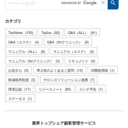
カテゴリ
TopNews
(
150
)
Topics
(
92
)
Q&A（ALL）
(
91
)
Q&A（エステ）
(
4
)
Q&A（forクリニック）
(
9
)
マニュアル（ALL）
(
8
)
マニュアル（エステ）
(
3
)
マニュアル（forクリニック）
(
3
)
ドキュメント
(
4
)
お役立ち
(
3
)
導入前のよくあるご質問
(
10
)
消費税増税
(
1
)
軽減税率制度
(
3
)
サロンズソリューション連携
(
7
)
障害記録
(
17
)
リリースノート
(
85
)
メンテ予告
(
1
)
ステータス
(
1
)
業界トップシェア顧客管理サービス