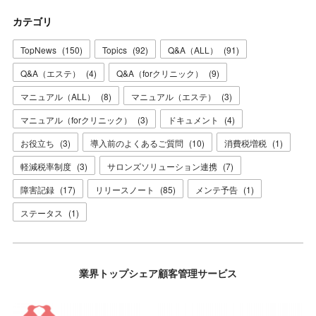
カテゴリ
TopNews
(
150
)
Topics
(
92
)
Q&A（ALL）
(
91
)
Q&A（エステ）
(
4
)
Q&A（forクリニック）
(
9
)
マニュアル（ALL）
(
8
)
マニュアル（エステ）
(
3
)
マニュアル（forクリニック）
(
3
)
ドキュメント
(
4
)
お役立ち
(
3
)
導入前のよくあるご質問
(
10
)
消費税増税
(
1
)
軽減税率制度
(
3
)
サロンズソリューション連携
(
7
)
障害記録
(
17
)
リリースノート
(
85
)
メンテ予告
(
1
)
ステータス
(
1
)
業界トップシェア顧客管理サービス