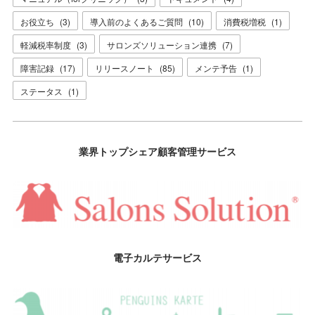
お役立ち
(
3
)
導入前のよくあるご質問
(
10
)
消費税増税
(
1
)
軽減税率制度
(
3
)
サロンズソリューション連携
(
7
)
障害記録
(
17
)
リリースノート
(
85
)
メンテ予告
(
1
)
ステータス
(
1
)
業界トップシェア顧客管理サービス
電子カルテサービス