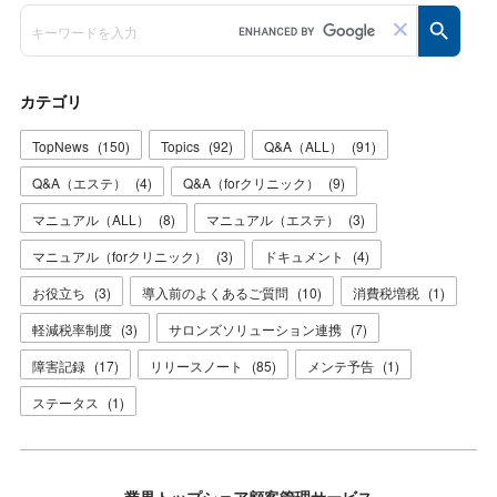
カテゴリ
TopNews
(
150
)
Topics
(
92
)
Q&A（ALL）
(
91
)
Q&A（エステ）
(
4
)
Q&A（forクリニック）
(
9
)
マニュアル（ALL）
(
8
)
マニュアル（エステ）
(
3
)
マニュアル（forクリニック）
(
3
)
ドキュメント
(
4
)
お役立ち
(
3
)
導入前のよくあるご質問
(
10
)
消費税増税
(
1
)
軽減税率制度
(
3
)
サロンズソリューション連携
(
7
)
障害記録
(
17
)
リリースノート
(
85
)
メンテ予告
(
1
)
ステータス
(
1
)