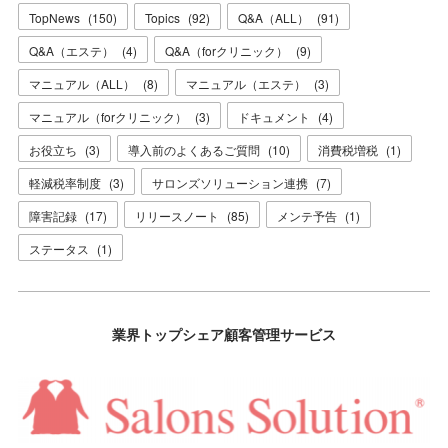
TopNews
(
150
)
Topics
(
92
)
Q&A（ALL）
(
91
)
Q&A（エステ）
(
4
)
Q&A（forクリニック）
(
9
)
マニュアル（ALL）
(
8
)
マニュアル（エステ）
(
3
)
マニュアル（forクリニック）
(
3
)
ドキュメント
(
4
)
お役立ち
(
3
)
導入前のよくあるご質問
(
10
)
消費税増税
(
1
)
軽減税率制度
(
3
)
サロンズソリューション連携
(
7
)
障害記録
(
17
)
リリースノート
(
85
)
メンテ予告
(
1
)
ステータス
(
1
)
業界トップシェア顧客管理サービス