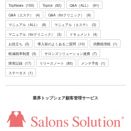
TopNews
(
150
)
Topics
(
92
)
Q&A（ALL）
(
91
)
Q&A（エステ）
(
4
)
Q&A（forクリニック）
(
9
)
マニュアル（ALL）
(
8
)
マニュアル（エステ）
(
3
)
マニュアル（forクリニック）
(
3
)
ドキュメント
(
4
)
お役立ち
(
3
)
導入前のよくあるご質問
(
10
)
消費税増税
(
1
)
軽減税率制度
(
3
)
サロンズソリューション連携
(
7
)
障害記録
(
17
)
リリースノート
(
85
)
メンテ予告
(
1
)
ステータス
(
1
)
業界トップシェア顧客管理サービス