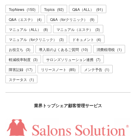
TopNews
(
150
)
Topics
(
92
)
Q&A（ALL）
(
91
)
Q&A（エステ）
(
4
)
Q&A（forクリニック）
(
9
)
マニュアル（ALL）
(
8
)
マニュアル（エステ）
(
3
)
マニュアル（forクリニック）
(
3
)
ドキュメント
(
4
)
お役立ち
(
3
)
導入前のよくあるご質問
(
10
)
消費税増税
(
1
)
軽減税率制度
(
3
)
サロンズソリューション連携
(
7
)
障害記録
(
17
)
リリースノート
(
85
)
メンテ予告
(
1
)
ステータス
(
1
)
業界トップシェア顧客管理サービス