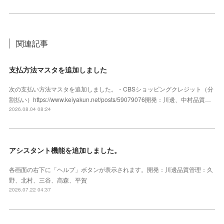
関連記事
支払方法マスタを追加しました
次の支払い方法マスタを追加しました。・CBSショッピングクレジット（分
割払い）https://www.keiyakun.net/posts/59079076開発：川邊、中村品質…
2026.08.04 08:24
アシスタント機能を追加しました。
各画面の右下に「ヘルプ」ボタンが表示されます。開発：川邊品質管理：久
野、北村、三谷、高森、平賀
2026.07.22 04:37