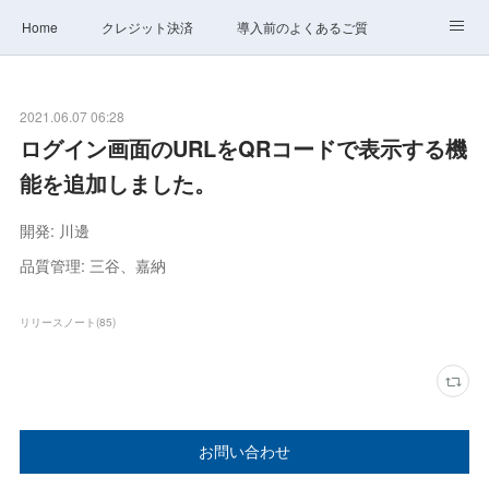
Home
クレジット決済
導入前のよくあるご質問
サポート
ステータス
お問合せ
2021.06.07 06:28
ログイン画面のURLをQRコードで表示する機
能を追加しました。
開発: 川邊
品質管理: 三谷、嘉納
リリースノート
(
85
)
お問い合わせ