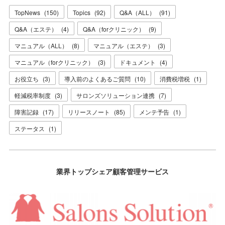
TopNews
(
150
)
Topics
(
92
)
Q&A（ALL）
(
91
)
Q&A（エステ）
(
4
)
Q&A（forクリニック）
(
9
)
マニュアル（ALL）
(
8
)
マニュアル（エステ）
(
3
)
マニュアル（forクリニック）
(
3
)
ドキュメント
(
4
)
お役立ち
(
3
)
導入前のよくあるご質問
(
10
)
消費税増税
(
1
)
軽減税率制度
(
3
)
サロンズソリューション連携
(
7
)
障害記録
(
17
)
リリースノート
(
85
)
メンテ予告
(
1
)
ステータス
(
1
)
業界トップシェア顧客管理サービス