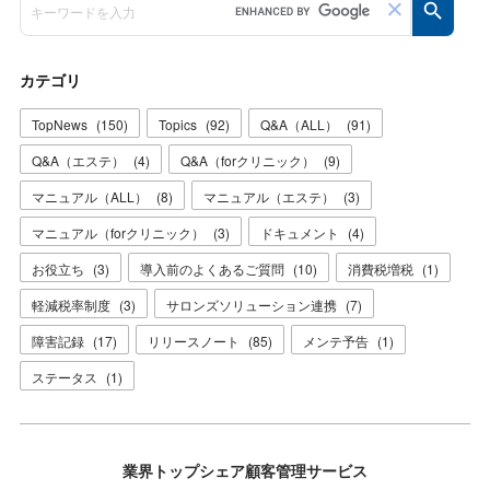
カテゴリ
TopNews
(
150
)
Topics
(
92
)
Q&A（ALL）
(
91
)
Q&A（エステ）
(
4
)
Q&A（forクリニック）
(
9
)
マニュアル（ALL）
(
8
)
マニュアル（エステ）
(
3
)
マニュアル（forクリニック）
(
3
)
ドキュメント
(
4
)
お役立ち
(
3
)
導入前のよくあるご質問
(
10
)
消費税増税
(
1
)
軽減税率制度
(
3
)
サロンズソリューション連携
(
7
)
障害記録
(
17
)
リリースノート
(
85
)
メンテ予告
(
1
)
ステータス
(
1
)
業界トップシェア顧客管理サービス