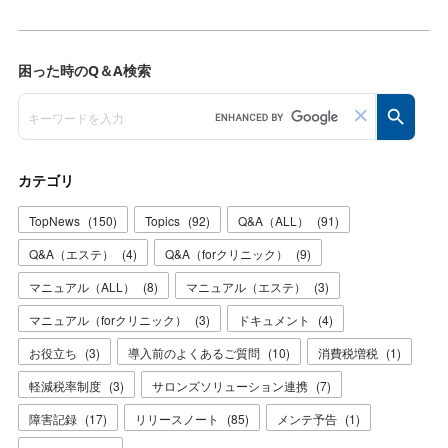
カテゴリ
TopNews
(
150
)
Topics
(
92
)
Q&A（ALL）
(
91
)
Q&A（エステ）
(
4
)
Q&A（forクリニック）
(
9
)
マニュアル（ALL）
(
8
)
マニュアル（エステ）
(
3
)
マニュアル（forクリニック）
(
3
)
ドキュメント
(
4
)
お役立ち
(
3
)
導入前のよくあるご質問
(
10
)
消費税増税
(
1
)
軽減税率制度
(
3
)
サロンズソリューション連携
(
7
)
障害記録
(
17
)
リリースノート
(
85
)
メンテ予告
(
1
)